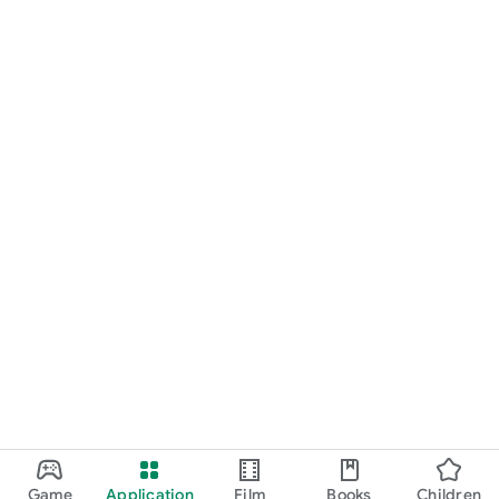
Game
Application
Film
Books
Children