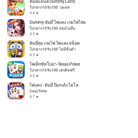
ดัมมี่แลนด์ Dummy Land
โปรฝาก10รับ100 วอเลท
4.4
star
Dummy ดัมมี่ ไพ่แคง เกมไพ่ไทย
โปรฝาก10รับ100 ถอนไม่อั้น
4.5
star
ดัมมี่ทุย เกมไพ่ ไพ่แคง สล็อต
โปรฝาก10รับ100 ไม่มีขั้นต่ำ
4.3
star
ไพ่เท็กซัสโบย่า-Texas Poker
โปรฝาก10รับ100 เครดิตฟรี
4.3
star
ไพ่แคง - ดัมมี่ ป๊อกเด้ง ไฮโล
CosyTime
4.7
star