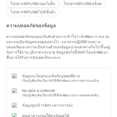
ออนไลน์ในเรื่องของความโปร่งใสและความน่าเชื่อถือ เพราะเป็นโปร
โปรฝาก10รับ100 ถอนไม่อั้น
โปรฝาก10รับ100 สล็อต
โมชั่นที่ถอนได้จริง สมาชิกสามารถถอนเงินที่เล่นได้ออกมาใช้ได้ทันที
โปรฝาก10รับ100 ไม่มีขั้นต่ำ
ผ่านระบบฝาก-ถอนอัตโนมัติที่รวดเร็วและปลอดภัย อีกทั้งยังไม่มีค่า
ธรรมเนียมแอบแฝง ไม่จำกัดจำนวนครั้งในการถอน และไม่มีขั้นต่ำใน
ความปลอดภัยของข้อมูล
การถอนเงินอีกด้วย สำหรับใครที่กำลังลังเลหรือสงสัยว่าจะสมัครดีไหม
บอกเลยว่าโปรนี้เหมาะสำหรับทุกคนที่อยากลองสัมผัสประสบการณ์
ความปลอดภัยของคุณเริ่มต้นด้วยการเข้าใจว่านักพัฒนารวบรวม
ใหม่ในการเล่นเกมออนไลน์ พร้อมรับโอกาสชนะและเงินรางวัลก้อนโต
และแบ่งปันข้อมูลของคุณอย่างไร.
แนวทางปฏิบัติด้านความ
ได้ง่ายๆ เพียงเริ่มต้นฝากแค่ 10 บาทเท่านั้น อย่ารอช้า! สมัครสมาชิก
ปลอดภัยและความเป็นส่วนตัวของข้อมูลอาจแตกต่างกันไป ขึ้นอยู่
และรับโปรฝาก10รับ100 ถอนได้ แล้วเตรียมสนุกไปกับเกมคุณภาพ
กับการใช้งาน ภูมิภาค และอายุ
ข้อมูลต่อไปนี้จัดทำโดยนักพัฒนา
และกำไรที่จับต้องได้วันนี้
ซึ่งอาจได้รับการอัปเดตเป็นระยะๆ
ข้อมูลจะไม่ถูกแบ่งปันกับบุคคลที่สาม
เรียนรู้เพิ่มเติมเกี่ยวกับวิธีที่นักพัฒนาประกาศการแบ่งปัน
No data is collected
เรียนรู้เพิ่มเติมเกี่ยวกับวิธีที่นักพัฒนาประกาศคอลเลกชัน
ข้อมูลถูกเข้ารหัสระหว่างการส่ง
คุณสามารถขอให้ลบข้อมูลได้