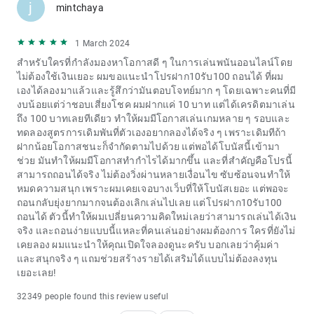
j
mintchaya
1 March 2024
สำหรับใครที่กำลังมองหาโอกาสดี ๆ ในการเล่นพนันออนไลน์โดย
ไม่ต้องใช้เงินเยอะ ผมขอแนะนำโปรฝาก10รับ100 ถอนได้ ที่ผม
เองได้ลองมาแล้วและรู้สึกว่ามันตอบโจทย์มาก ๆ โดยเฉพาะคนที่มี
งบน้อยแต่ว่าชอบเสี่ยงโชค ผมฝากแค่ 10 บาท แต่ได้เครดิตมาเล่น
ถึง 100 บาทเลยทีเดียว ทำให้ผมมีโอกาสเล่นเกมหลาย ๆ รอบและ
ทดลองสูตรการเดิมพันที่ตัวเองอยากลองได้จริง ๆ เพราะเดิมทีถ้า
ฝากน้อยโอกาสชนะก็จำกัดตามไปด้วย แต่พอได้โบนัสนี้เข้ามา
ช่วย มันทำให้ผมมีโอกาสทำกำไรได้มากขึ้น และที่สำคัญคือโปรนี้
สามารถถอนได้จริง ไม่ต้องวิ่งผ่านหลายเงื่อนไข ซับซ้อนจนทำให้
หมดความสนุก เพราะผมเคยเจอบางเว็บที่ให้โบนัสเยอะ แต่พอจะ
ถอนกลับยุ่งยากมากจนต้องเลิกเล่นไปเลย แต่โปรฝาก10รับ100
ถอนได้ ตัวนี้ทำให้ผมเปลี่ยนความคิดใหม่เลยว่าสามารถเล่นได้เงิน
จริง และถอนง่ายแบบนี้แหละที่คนเล่นอย่างผมต้องการ ใครที่ยังไม่
เคยลอง ผมแนะนำให้คุณเปิดใจลองดูนะครับ บอกเลยว่าคุ้มค่า
และสนุกจริง ๆ แถมช่วยสร้างรายได้เสริมได้แบบไม่ต้องลงทุน
เยอะเลย!
32349 people found this review useful