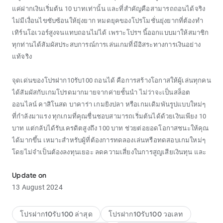
แค่ฝากเงินเริ่มต้น 10 บาทเท่านั้น และที่สำคัญคือสามารถถอนได้จริง
ไม่มีเงื่อนไขซับซ้อนให้ยุ่งยาก หมดยุคของโปรโมชั่นยุ่งยากที่ต้องทำ
เทิร์นโอเวอร์สูงจนแทบถอนไม่ได้ เพราะโปรฯ นี้ออกแบบมาให้สมาชิก
ทุกท่านได้สัมผัสประสบการณ์การเล่นเกมที่มีอิสระทางการเงินอย่าง
แท้จริง
จุดเด่นของโปรฝาก10รับ100 ถอนได้ คือการสร้างโอกาสให้ผู้เล่นทุกคน
ได้สัมผัสกับเกมโปรดมากมายจากค่ายชั้นนำ ไม่ว่าจะเป็นสล็อต
ออนไลน์ คาสิโนสด บาคาร่า เกมยิงปลา หรือเกมเดิมพันรูปแบบใหม่ๆ
ที่กำลังมาแรง ทุกเกมที่คุณชื่นชอบสามารถเริ่มต้นได้ด้วยเงินเพียง 10
บาท แต่กลับได้รับเครดิตสูงถึง 100 บาท ช่วยต่อยอดโอกาสชนะให้คุณ
ได้มากขึ้น เหมาะสำหรับผู้ที่ต้องการทดลองเล่นหรือทดสอบเกมใหม่ๆ
โดยไม่จำเป็นต้องลงทุนเยอะ ลดความเสี่ยงในการสูญเสียเงินทุน และ
ยังสามารถเลือกเล่นเกมที่ตอบโจทย์ความชอบของคุณได้อย่างอิสระ ที่
Update on
สำคัญ ตัวโปรโมชั่นนี้ยังเหมาะกับผู้เล่นทุนน้อยที่มีงบจำกัด ทำให้ทุก
13 August 2024
คนสามารถสนุกและลุ้นกำไรได้โดยไม่ต้องกังวลเรื่องต้นทุน
โปรฝาก10รับ100 ถอนได้ ยังสร้างมาตรฐานใหม่ให้กับวงการคาสิโน
โปรฝาก10รับ100 ล่าสุด
โปรฝาก10รับ100 วอเลท