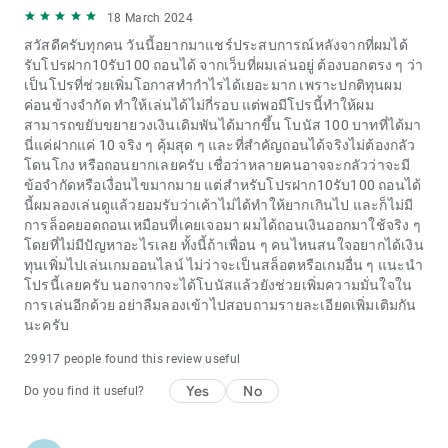
18 March 2024
สวัสดีครับทุกคน วันนี้อยากมาแชร์ประสบการณ์หลังจากที่ผมได้
รับโปรฝาก10รับ100 ถอนได้ จากเว็บที่ผมเล่นอยู่ ต้องบอกตรง ๆ ว่า
เป็นโปรที่ช่วยเพิ่มโอกาสทำกำไรได้เยอะมาก เพราะปกติทุนผม
ค่อนข้างจำกัด ทำให้เล่นได้ไม่กี่รอบ แต่พอมีโปรนี้ทำให้ผม
สามารถขยับขยายวงเงินเดิมพันได้มากขึ้น โบนัส 100 บาทที่ได้มา
นี่แค่ฝากแค่ 10 จริง ๆ คุ้มสุด ๆ และที่สำคัญถอนได้จริงไม่ต้องกลัว
โดนโกง หรือถอนยากเลยครับ เชื่อว่าหลายคนอาจจะกลัวว่าจะมี
ข้อจำกัดหรือเงื่อนไขมากมาย แต่สำหรับโปรฝาก10รับ100 ถอนได้
นี้ผมลองเล่นดูแล้วยอมรับว่าเค้าไม่ได้ทำให้ยากเกินไป และก็ไม่มี
การล็อคยอดถอนเหมือนที่เคยเจอมา ผมได้ถอนเงินออกมาใช้จริง ๆ
โดยที่ไม่มีปัญหาอะไรเลย ทั้งนี้ถ้าเพื่อน ๆ คนไหนสนใจอยากได้เงิน
ทุนเพิ่มไปเล่นเกมออนไลน์ ไม่ว่าจะเป็นสล็อตหรือเกมอื่น ๆ แนะนำ
โปรนี้เลยครับ นอกจากจะได้โบนัสแล้วยังช่วยเพิ่มความมั่นใจใน
การเล่นอีกด้วย อย่าลืมลองเข้าไปสอบถามรายละเอียดเพิ่มเติมกัน
นะครับ
29917 people found this review useful
Yes
No
Do you find it useful?